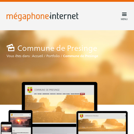
MENU
Commune de Presinge
Vous êtes dans :
Accueil
/
Portfolio
/
Commune de Presinge