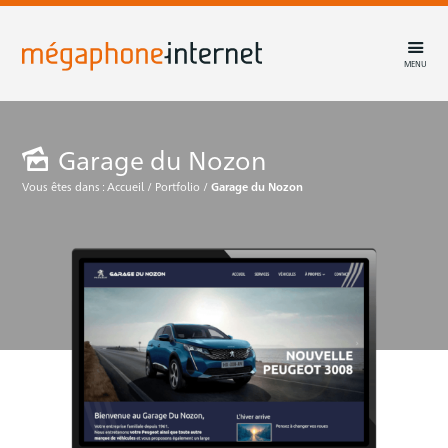
MENU
Garage du Nozon
Vous êtes dans :
Accueil
/
Portfolio
/
Garage du Nozon