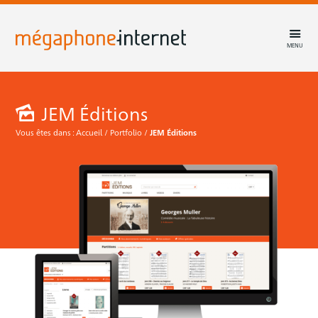
MENU
JEM Éditions
Vous êtes dans :
Accueil
/
Portfolio
/
JEM Éditions