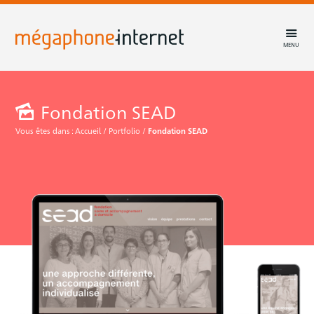
MENU
Fondation SEAD
Vous êtes dans :
Accueil
/
Portfolio
/
Fondation SEAD